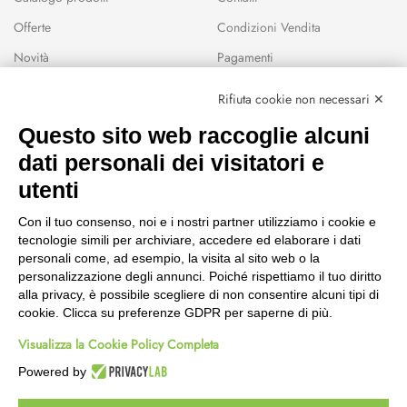
Offerte
Condizioni Vendita
Novità
Pagamenti
Marchi
Rifiuta cookie non necessari ✕
Modalità Reso
Questo sito web raccoglie alcuni
Wishlist
dati personali dei visitatori e
CEP GREEN
utenti
Via Fondovalle 1781, 41021
Con il tuo consenso, noi e i nostri partner utilizziamo i cookie e
Fanano (MO)
tecnologie simili per archiviare, accedere ed elaborare i dati
059 8676485
personali come, ad esempio, la visita al sito web o la
349 9202419
personalizzazione degli annunci. Poiché rispettiamo il tuo diritto
388 8659473
alla privacy, è possibile scegliere di non consentire alcuni tipi di
info@cepgreen.com
cookie. Clicca su preferenze GDPR per saperne di più.
Orario
Visualizza la Cookie Policy Completa
Dal lunedì al venerdì
8:00 – 12:30 / 13:30 - 19:00
Powered by
Sabato