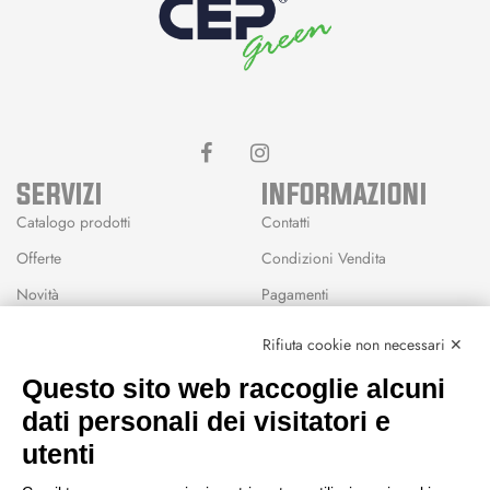
SERVIZI
INFORMAZIONI
Catalogo prodotti
Contatti
Offerte
Condizioni Vendita
Novità
Pagamenti
Marchi
Rifiuta cookie non necessari ✕
Modalità Reso
Questo sito web raccoglie alcuni
Wishlist
dati personali dei visitatori e
CEP GREEN
utenti
Via Fondovalle 1781, 41021