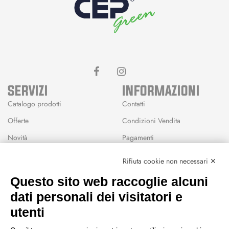
SERVIZI
INFORMAZIONI
Catalogo prodotti
Contatti
Offerte
Condizioni Vendita
Novità
Pagamenti
Marchi
Rifiuta cookie non necessari ✕
Modalità Reso
Questo sito web raccoglie alcuni
Wishlist
dati personali dei visitatori e
CEP GREEN
utenti
Via Fondovalle 1781, 41021