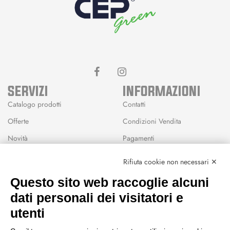
SERVIZI
INFORMAZIONI
Catalogo prodotti
Contatti
Offerte
Condizioni Vendita
Novità
Pagamenti
Marchi
Rifiuta cookie non necessari ✕
Modalità Reso
Questo sito web raccoglie alcuni
Wishlist
dati personali dei visitatori e
CEP GREEN
utenti
Via Fondovalle 1781, 41021