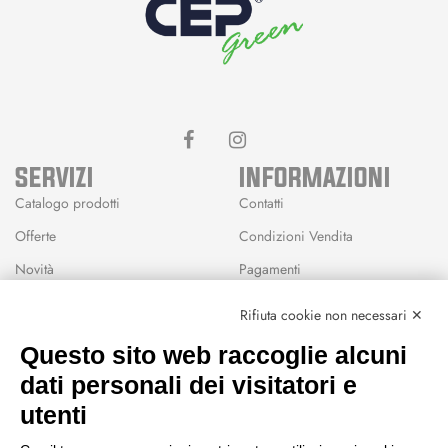
SERVIZI
INFORMAZIONI
Catalogo prodotti
Contatti
Offerte
Condizioni Vendita
Novità
Pagamenti
Marchi
Rifiuta cookie non necessari ✕
Modalità Reso
Questo sito web raccoglie alcuni
Wishlist
dati personali dei visitatori e
CEP GREEN
utenti
Via Fondovalle 1781, 41021