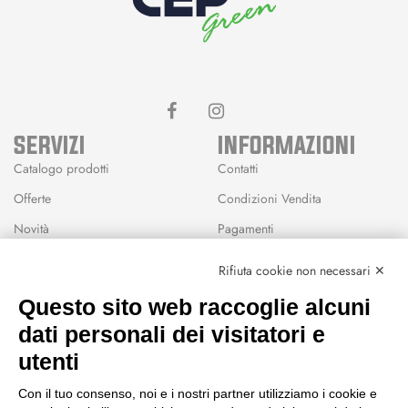
SERVIZI
INFORMAZIONI
Catalogo prodotti
Contatti
Offerte
Condizioni Vendita
Novità
Pagamenti
Marchi
Rifiuta cookie non necessari ✕
Modalità Reso
Questo sito web raccoglie alcuni
Wishlist
dati personali dei visitatori e
CEP GREEN
utenti
Via Fondovalle 1781, 41021
Con il tuo consenso, noi e i nostri partner utilizziamo i cookie e
Fanano (MO)