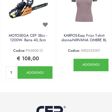
MOTOSEGA CEP 38cc -
KARPOS-Easy Frizz T-shirt
1200W- Barra 40,5cm
donna-NIRVANA OMBRE BL
Codice:
PN3800-12
Codice:
WB2532007
€ 108,00
Quantità
AGGIUNGI
Quantità
AGGIUNGI