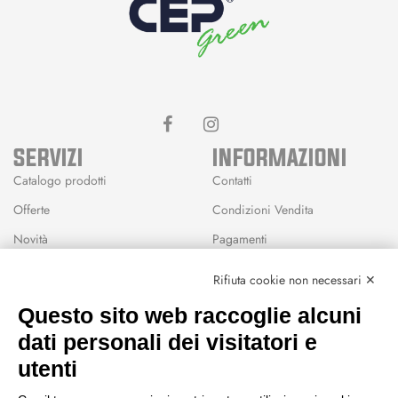
SERVIZI
INFORMAZIONI
Catalogo prodotti
Contatti
Offerte
Condizioni Vendita
Novità
Pagamenti
Marchi
Rifiuta cookie non necessari ✕
Modalità Reso
Questo sito web raccoglie alcuni
Wishlist
dati personali dei visitatori e
CEP GREEN
utenti
Via Fondovalle 1781, 41021