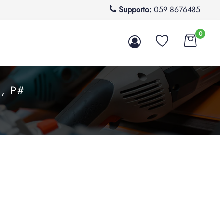
Supporto:
059 8676485
0
, P#