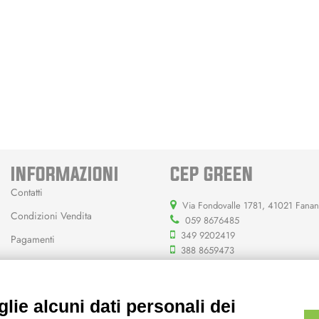
INFORMAZIONI
CEP GREEN
Contatti
Via Fondovalle 1781, 41021 Fana
Condizioni Vendita
059 8676485
349 9202419
Pagamenti
388 8659473
info@cepgreen.com
Orario
lie alcuni dati personali dei
Dal lunedì al venerdì