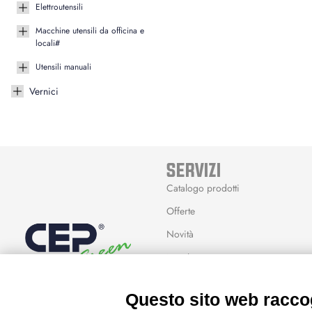
Elettroutensili
Macchine utensili da officina e
locali#
Utensili manuali
Vernici
SERVIZI
Catalogo prodotti
Offerte
Novità
Marchi
Modalità Reso
Questo sito web raccog
Wishlist