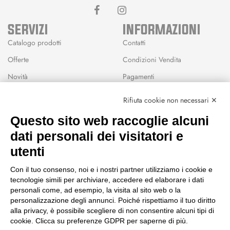
SERVIZI
INFORMAZIONI
Catalogo prodotti
Contatti
Offerte
Condizioni Vendita
Novità
Pagamenti
Marchi
Rifiuta cookie non necessari ✕
Modalità Reso
Questo sito web raccoglie alcuni
Wishlist
dati personali dei visitatori e
CEP GREEN
utenti
Via Fondovalle 1781, 41021
Con il tuo consenso, noi e i nostri partner utilizziamo i cookie e
Fanano (MO)
tecnologie simili per archiviare, accedere ed elaborare i dati
059 8676485
personali come, ad esempio, la visita al sito web o la
349 9202419
personalizzazione degli annunci. Poiché rispettiamo il tuo diritto
388 8659473
alla privacy, è possibile scegliere di non consentire alcuni tipi di
info@cepgreen.com
cookie. Clicca su preferenze GDPR per saperne di più.