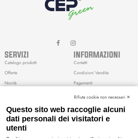
SERVIZI
INFORMAZIONI
Catalogo prodotti
Contatti
Offerte
Condizioni Vendita
Novità
Pagamenti
Marchi
Rifiuta cookie non necessari ✕
Modalità Reso
Questo sito web raccoglie alcuni
Wishlist
dati personali dei visitatori e
CEP GREEN
utenti
Via Fondovalle 1781, 41021