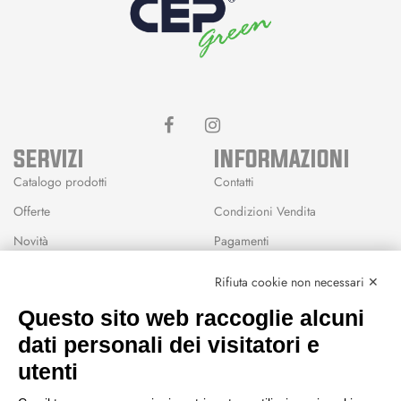
SERVIZI
INFORMAZIONI
Catalogo prodotti
Contatti
Offerte
Condizioni Vendita
Novità
Pagamenti
Marchi
Rifiuta cookie non necessari ✕
Modalità Reso
Questo sito web raccoglie alcuni
Wishlist
dati personali dei visitatori e
CEP GREEN
utenti
Via Fondovalle 1781, 41021