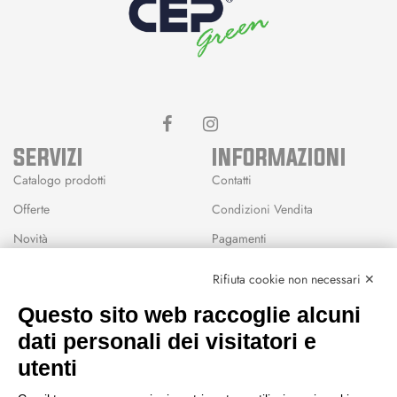
SERVIZI
INFORMAZIONI
Catalogo prodotti
Contatti
Offerte
Condizioni Vendita
Novità
Pagamenti
Marchi
Rifiuta cookie non necessari ✕
Modalità Reso
Questo sito web raccoglie alcuni
Wishlist
dati personali dei visitatori e
CEP GREEN
utenti
Via Fondovalle 1781, 41021