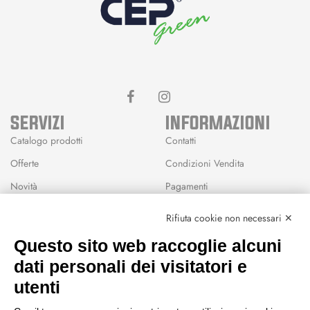
SERVIZI
INFORMAZIONI
Catalogo prodotti
Contatti
Offerte
Condizioni Vendita
Novità
Pagamenti
Marchi
Rifiuta cookie non necessari ✕
Modalità Reso
Questo sito web raccoglie alcuni
Wishlist
dati personali dei visitatori e
CEP GREEN
utenti
Via Fondovalle 1781, 41021