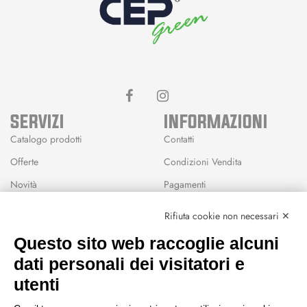
SERVIZI
INFORMAZIONI
Catalogo prodotti
Contatti
Offerte
Condizioni Vendita
Novità
Pagamenti
Marchi
Rifiuta cookie non necessari ✕
Modalità Reso
Questo sito web raccoglie alcuni
Wishlist
dati personali dei visitatori e
CEP GREEN
utenti
Via Fondovalle 1781, 41021