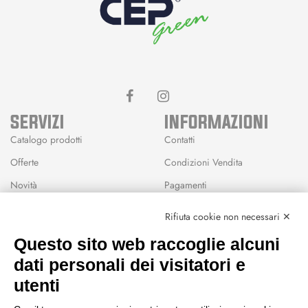
SERVIZI
INFORMAZIONI
Catalogo prodotti
Contatti
Offerte
Condizioni Vendita
Novità
Pagamenti
Marchi
Rifiuta cookie non necessari ✕
Modalità Reso
Questo sito web raccoglie alcuni
Wishlist
dati personali dei visitatori e
CEP GREEN
utenti
Via Fondovalle 1781, 41021