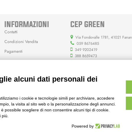
INFORMAZIONI
CEP GREEN
Contatti
Via Fondovalle 1781, 41021 Fana
Condizioni Vendita
059 8676485
349 9202419
Pagamenti
388 8659473
info@cepgreen.com
Orario
lie alcuni dati personali dei
Dal lunedì al venerdì
8:00 – 12:30 / 13:30 - 19:00
Sabato
utilizziamo i cookie e tecnologie simili per archiviare, accedere
8:30 – 12:30 / 15:30 - 19:00
pio, la visita al sito web o la personalizzazione degli annunci.
, è possibile scegliere di non consentire alcuni tipi di cookie.
 più.
Powered by