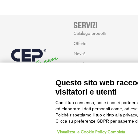
SERVIZI
Catalogo prodotti
Offerte
Novità
Marchi
Modalità Reso
Questo sito web raccog
Wishlist
visitatori e utenti
Con il tuo consenso, noi e i nostri partner 
ed elaborare i dati personali come, ad esem
Poiché rispettiamo il tuo diritto alla privacy
Clicca su preferenze GDPR per saperne di
© 2023 Powered & Designed by
Passepartout
Visualizza la Cookie Policy Completa