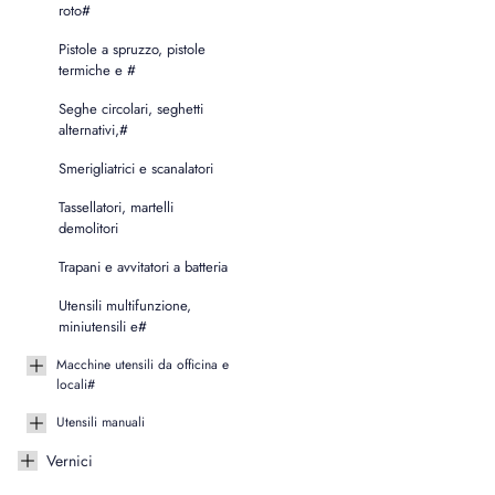
roto#
Pistole a spruzzo, pistole
termiche e #
Seghe circolari, seghetti
alternativi,#
Smerigliatrici e scanalatori
Tassellatori, martelli
demolitori
Trapani e avvitatori a batteria
Utensili multifunzione,
miniutensili e#
Macchine utensili da officina e
locali#
Utensili manuali
Vernici