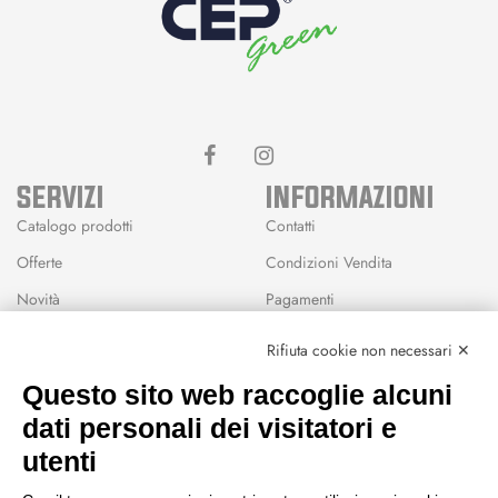
SERVIZI
INFORMAZIONI
Catalogo prodotti
Contatti
Offerte
Condizioni Vendita
Novità
Pagamenti
Marchi
Rifiuta cookie non necessari ✕
Modalità Reso
Questo sito web raccoglie alcuni
Wishlist
dati personali dei visitatori e
CEP GREEN
utenti
Via Fondovalle 1781, 41021