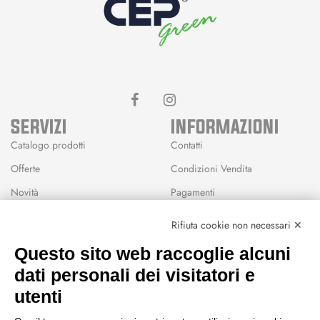
SERVIZI
INFORMAZIONI
Catalogo prodotti
Contatti
Offerte
Condizioni Vendita
Novità
Pagamenti
Marchi
Rifiuta cookie non necessari ✕
Modalità Reso
Questo sito web raccoglie alcuni
Wishlist
dati personali dei visitatori e
CEP GREEN
utenti
Via Fondovalle 1781, 41021