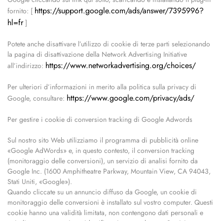
https://support.google.com/ads/answer/7395996?
fornito: [
hl=fr
]
Potete anche disattivare l’utilizzo di cookie di terze parti selezionando
la pagina di disattivazione della Network Advertising Initiative
https://www.networkadvertising.org/choices/
all’indirizzo:
Per ulteriori d’informazioni in merito alla politica sulla privacy di
https://www.google.com/privacy/ads/
Google, consultare:
Per gestire i cookie di conversion tracking di Google Adwords
Sul nostro sito Web utilizziamo il programma di pubblicità online
«Google AdWords» e, in questo contesto, il conversion tracking
(monitoraggio delle conversioni), un servizio di analisi fornito da
Google Inc. (1600 Amphitheatre Parkway, Mountain View, CA 94043,
Stati Uniti, «Google»).
Quando cliccate su un annuncio diffuso da Google, un cookie di
monitoraggio delle conversioni è installato sul vostro computer. Questi
cookie hanno una validità limitata, non contengono dati personali e