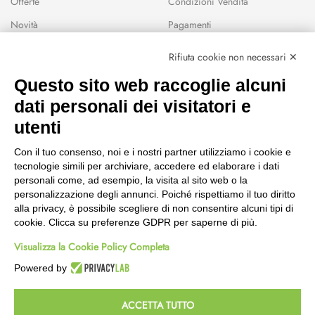
Offerte
Condizioni Vendita
Novità
Pagamenti
Marchi
Rifiuta cookie non necessari ✕
Modalità Reso
Questo sito web raccoglie alcuni
Wishlist
dati personali dei visitatori e
CEP GREEN
utenti
Via Fondovalle 1781, 41021
Con il tuo consenso, noi e i nostri partner utilizziamo i cookie e
Fanano (MO)
tecnologie simili per archiviare, accedere ed elaborare i dati
059 8676485
personali come, ad esempio, la visita al sito web o la
349 9202419
personalizzazione degli annunci. Poiché rispettiamo il tuo diritto
388 8659473
alla privacy, è possibile scegliere di non consentire alcuni tipi di
info@cepgreen.com
cookie. Clicca su preferenze GDPR per saperne di più.
Orario
Visualizza la Cookie Policy Completa
Dal lunedì al venerdì
8:00 – 12:30 / 13:30 - 19:00
Powered by
Sabato
8:30 – 12:30 / 15:30 - 19:00
ACCETTA TUTTO