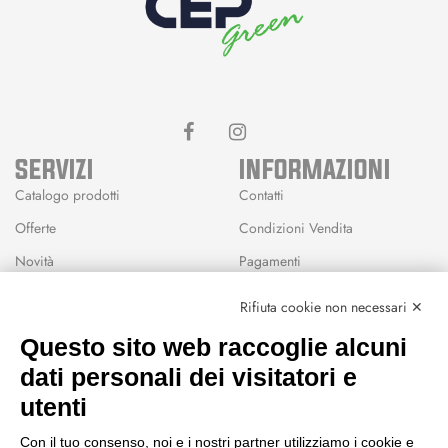
SERVIZI
INFORMAZIONI
Catalogo prodotti
Contatti
Offerte
Condizioni Vendita
Novità
Pagamenti
Marchi
Rifiuta cookie non necessari ✕
Modalità Reso
Questo sito web raccoglie alcuni
Wishlist
dati personali dei visitatori e
CEP GREEN
utenti
Via Fondovalle 1781, 41021
Con il tuo consenso, noi e i nostri partner utilizziamo i cookie e
Fanano (MO)