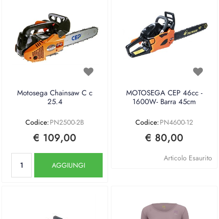
Motosega Chainsaw C c
MOTOSEGA CEP 46cc -
25.4
1600W- Barra 45cm
Codice:
PN2500-2B
Codice:
PN4600-12
€ 109,00
€ 80,00
Quantità
Articolo Esaurito
AGGIUNGI