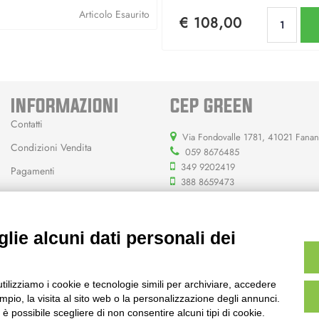
Qu
Articolo Esaurito
€ 108,00
INFORMAZIONI
CEP GREEN
Contatti
Via Fondovalle 1781, 41021 Fana
Condizioni Vendita
059 8676485
349 9202419
Pagamenti
388 8659473
info@cepgreen.com
Orario
lie alcuni dati personali dei
Dal lunedì al venerdì
8:00 – 12:30 / 13:30 - 19:00
Sabato
utilizziamo i cookie e tecnologie simili per archiviare, accedere
8:30 – 12:30 / 15:30 - 19:00
pio, la visita al sito web o la personalizzazione degli annunci.
, è possibile scegliere di non consentire alcuni tipi di cookie.