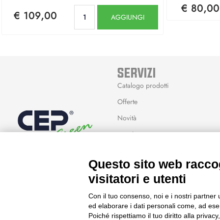
€ 80,00
Quantità
€ 109,00
AGGIUNGI
SERVIZI
Catalogo prodotti
Offerte
Novità
Marchi
Modalità Reso
Questo sito web raccog
Wishlist
visitatori e utenti
Con il tuo consenso, noi e i nostri partner 
ed elaborare i dati personali come, ad esem
Poiché rispettiamo il tuo diritto alla privacy