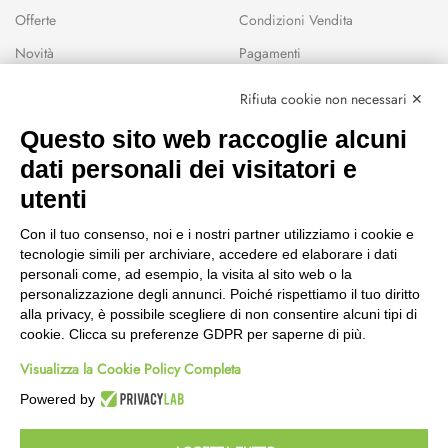
Offerte
Condizioni Vendita
Novità
Pagamenti
Marchi
Rifiuta cookie non necessari ✕
Modalità Reso
Questo sito web raccoglie alcuni
Wishlist
dati personali dei visitatori e
CEP GREEN
utenti
Via Fondovalle 1781, 41021
Con il tuo consenso, noi e i nostri partner utilizziamo i cookie e
Fanano (MO)
tecnologie simili per archiviare, accedere ed elaborare i dati
059 8676485
personali come, ad esempio, la visita al sito web o la
349 9202419
personalizzazione degli annunci. Poiché rispettiamo il tuo diritto
388 8659473
alla privacy, è possibile scegliere di non consentire alcuni tipi di
info@cepgreen.com
cookie. Clicca su preferenze GDPR per saperne di più.
Orario
Visualizza la Cookie Policy Completa
Dal lunedì al venerdì
8:00 – 12:30 / 13:30 - 19:00
Powered by
Sabato
8:30 – 12:30 / 15:30 - 19:00