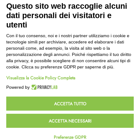
Questo sito web raccoglie alcuni
Wishlist
dati personali dei visitatori e
CEP GREEN
utenti
Via Fondovalle 1781, 41021
Con il tuo consenso, noi e i nostri partner utilizziamo i cookie e
Fanano (MO)
tecnologie simili per archiviare, accedere ed elaborare i dati
059 8676485
personali come, ad esempio, la visita al sito web o la
349 9202419
personalizzazione degli annunci. Poiché rispettiamo il tuo diritto
388 8659473
alla privacy, è possibile scegliere di non consentire alcuni tipi di
info@cepgreen.com
cookie. Clicca su preferenze GDPR per saperne di più.
Orario
Visualizza la Cookie Policy Completa
Dal lunedì al venerdì
8:00 – 12:30 / 13:30 - 19:00
Powered by
Sabato
8:30 – 12:30 / 15:30 - 19:00
ACCETTA TUTTO
© 2023 Powered & Designed by
Passepartout
ACCETTA NECESSARI
Termini e Condizioni
Privacy e Cookie Policy
Preferenze GDPR