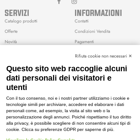
SERVIZI
INFORMAZIONI
Catalogo prodotti
Contatti
Offerte
Condizioni Vendita
Novità
Pagamenti
Marchi
Rifiuta cookie non necessari ✕
Modalità Reso
Questo sito web raccoglie alcuni
Wishlist
dati personali dei visitatori e
CEP GREEN
utenti
Via Fondovalle 1781, 41021
Con il tuo consenso, noi e i nostri partner utilizziamo i cookie e
Fanano (MO)
tecnologie simili per archiviare, accedere ed elaborare i dati
059 8676485
personali come, ad esempio, la visita al sito web o la
349 9202419
personalizzazione degli annunci. Poiché rispettiamo il tuo diritto
388 8659473
alla privacy, è possibile scegliere di non consentire alcuni tipi di
info@cepgreen.com
cookie. Clicca su preferenze GDPR per saperne di più.
Orario