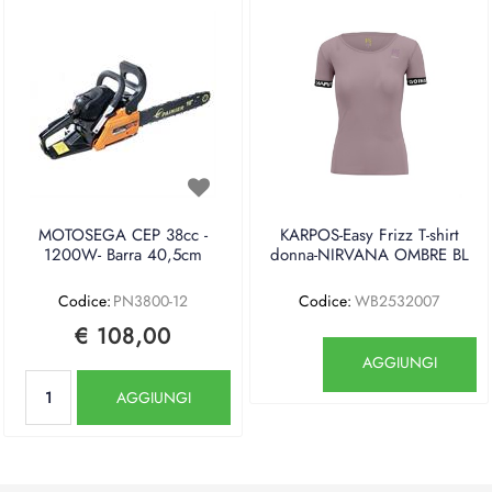
MOTOSEGA CEP 38cc -
KARPOS-Easy Frizz T-shirt
1200W- Barra 40,5cm
donna-NIRVANA OMBRE BL
Codice:
PN3800-12
Codice:
WB2532007
€ 108,00
Quantità
AGGIUNGI
Quantità
AGGIUNGI