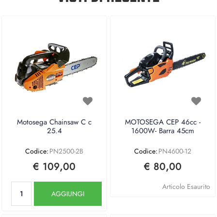
Motosega Chainsaw C c
MOTOSEGA CEP 46cc -
25.4
1600W- Barra 45cm
Codice:
PN2500-2B
Codice:
PN4600-12
€ 109,00
€ 80,00
Quantità
Articolo Esaurito
AGGIUNGI