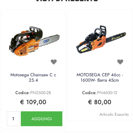
Motosega Chainsaw C c
MOTOSEGA CEP 46cc -
25.4
1600W- Barra 45cm
Codice:
PN2500-2B
Codice:
PN4600-12
€ 109,00
€ 80,00
Quantità
Articolo Esaurito
AGGIUNGI