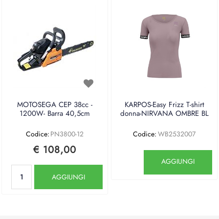
MOTOSEGA CEP 38cc -
KARPOS-Easy Frizz T-shirt
1200W- Barra 40,5cm
donna-NIRVANA OMBRE BL
Codice:
PN3800-12
Codice:
WB2532007
€ 108,00
Quantità
AGGIUNGI
Quantità
AGGIUNGI