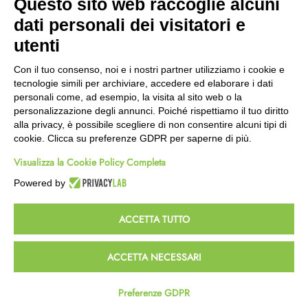
Questo sito web raccoglie alcuni
Wishlist
dati personali dei visitatori e
CEP GREEN
utenti
Via Fondovalle 1781, 41021
Con il tuo consenso, noi e i nostri partner utilizziamo i cookie e
Fanano (MO)
tecnologie simili per archiviare, accedere ed elaborare i dati
059 8676485
personali come, ad esempio, la visita al sito web o la
349 9202419
personalizzazione degli annunci. Poiché rispettiamo il tuo diritto
388 8659473
alla privacy, è possibile scegliere di non consentire alcuni tipi di
info@cepgreen.com
cookie. Clicca su preferenze GDPR per saperne di più.
Orario
Visualizza la Cookie Policy Completa
Dal lunedì al venerdì
8:00 – 12:30 / 13:30 - 19:00
Powered by
Sabato
8:30 – 12:30 / 15:30 - 19:00
ACCETTA TUTTO
© 2023 Powered & Designed by
Passepartout
ACCETTA NECESSARI
Termini e Condizioni
Privacy e Cookie Policy
Preferenze GDPR
Homepage
Wishlist
Carrello
Profilo
Passepartout
Powered by