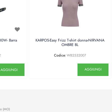
0W- Barra
KARPOS-Easy Frizz T-shirt donna-NIRVANA
OMBRE BL
2
Codice:
WB2532007
antità
Quantità
AGGIUNGI
AGGIUNGI
no (MO)