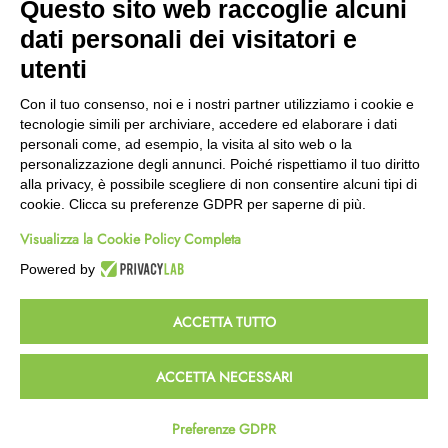
Questo sito web raccoglie alcuni
Wishlist
dati personali dei visitatori e
CEP GREEN
utenti
Via Fondovalle 1781, 41021
Con il tuo consenso, noi e i nostri partner utilizziamo i cookie e
Fanano (MO)
tecnologie simili per archiviare, accedere ed elaborare i dati
059 8676485
personali come, ad esempio, la visita al sito web o la
349 9202419
personalizzazione degli annunci. Poiché rispettiamo il tuo diritto
388 8659473
alla privacy, è possibile scegliere di non consentire alcuni tipi di
info@cepgreen.com
cookie. Clicca su preferenze GDPR per saperne di più.
Orario
Visualizza la Cookie Policy Completa
Dal lunedì al venerdì
8:00 – 12:30 / 13:30 - 19:00
Powered by
Sabato
8:30 – 12:30 / 15:30 - 19:00
ACCETTA TUTTO
© 2023 Powered & Designed by
Passepartout
ACCETTA NECESSARI
Termini e Condizioni
Privacy e Cookie Policy
Preferenze GDPR
Homepage
Wishlist
Carrello
Profilo
Passepartout
Powered by