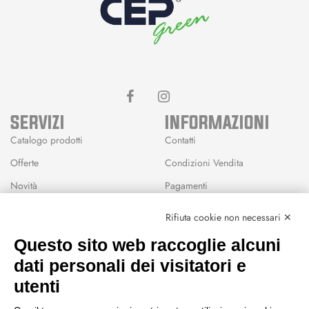
SERVIZI
INFORMAZIONI
Catalogo prodotti
Contatti
Offerte
Condizioni Vendita
Novità
Pagamenti
Marchi
Rifiuta cookie non necessari ✕
Modalità Reso
Questo sito web raccoglie alcuni
Wishlist
dati personali dei visitatori e
CEP GREEN
utenti
Via Fondovalle 1781, 41021