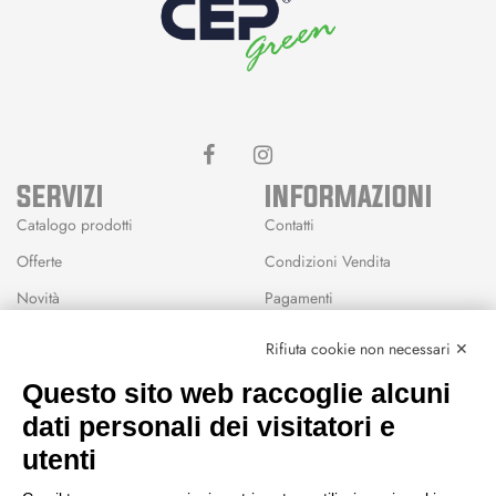
SERVIZI
INFORMAZIONI
Catalogo prodotti
Contatti
Offerte
Condizioni Vendita
Novità
Pagamenti
Marchi
Rifiuta cookie non necessari ✕
Modalità Reso
Questo sito web raccoglie alcuni
Wishlist
dati personali dei visitatori e
CEP GREEN
utenti
Via Fondovalle 1781, 41021