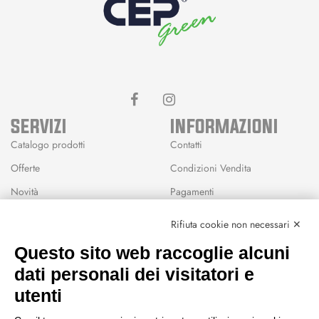
SERVIZI
INFORMAZIONI
Catalogo prodotti
Contatti
Offerte
Condizioni Vendita
Novità
Pagamenti
Marchi
Rifiuta cookie non necessari ✕
Modalità Reso
Questo sito web raccoglie alcuni
Wishlist
dati personali dei visitatori e
CEP GREEN
utenti
Via Fondovalle 1781, 41021