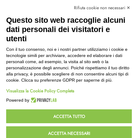
Marchi
Rifiuta cookie non necessari ✕
Modalità Reso
Questo sito web raccoglie alcuni
Wishlist
dati personali dei visitatori e
CEP GREEN
utenti
Via Fondovalle 1781, 41021
Con il tuo consenso, noi e i nostri partner utilizziamo i cookie e
Fanano (MO)
tecnologie simili per archiviare, accedere ed elaborare i dati
059 8676485
personali come, ad esempio, la visita al sito web o la
349 9202419
personalizzazione degli annunci. Poiché rispettiamo il tuo diritto
388 8659473
alla privacy, è possibile scegliere di non consentire alcuni tipi di
info@cepgreen.com
cookie. Clicca su preferenze GDPR per saperne di più.
Orario
Visualizza la Cookie Policy Completa
Dal lunedì al venerdì
8:00 – 12:30 / 13:30 - 19:00
Powered by
Sabato
8:30 – 12:30 / 15:30 - 19:00
ACCETTA TUTTO
© 2023 Powered & Designed by
Passepartout
ACCETTA NECESSARI