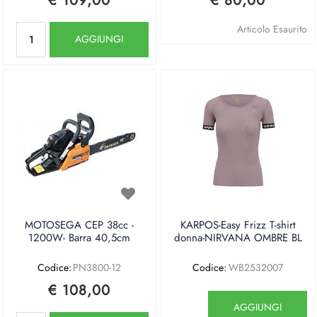
€ 109,00
€ 80,00
Quantità
Articolo Esaurito
AGGIUNGI
MOTOSEGA CEP 38cc -
KARPOS-Easy Frizz T-shirt
1200W- Barra 40,5cm
donna-NIRVANA OMBRE BL
Codice:
PN3800-12
Codice:
WB2532007
€ 108,00
Quantità
AGGIUNGI