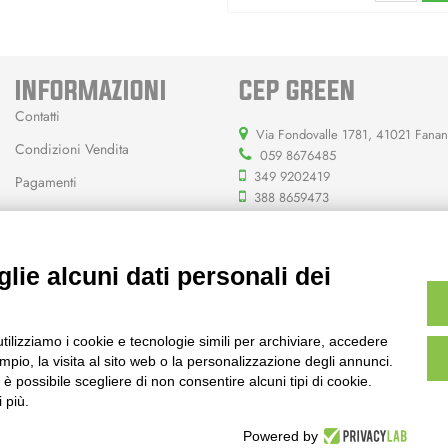
INFORMAZIONI
CEP GREEN
Contatti
Via Fondovalle 1781, 41021 Fana
Condizioni Vendita
059 8676485
349 9202419
Pagamenti
388 8659473
info@cepgreen.com
Orario
lie alcuni dati personali dei
Dal lunedì al venerdì
8:00 – 12:30 / 13:30 - 19:00
Sabato
utilizziamo i cookie e tecnologie simili per archiviare, accedere
8:30 – 12:30 / 15:30 - 19:00
pio, la visita al sito web o la personalizzazione degli annunci.
, è possibile scegliere di non consentire alcuni tipi di cookie.
 più.
Powered by