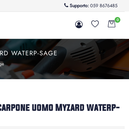
Supporto:
059 8676485
0
RD WATERP-SAGE
ge
carpone uomo Myzard waterp-