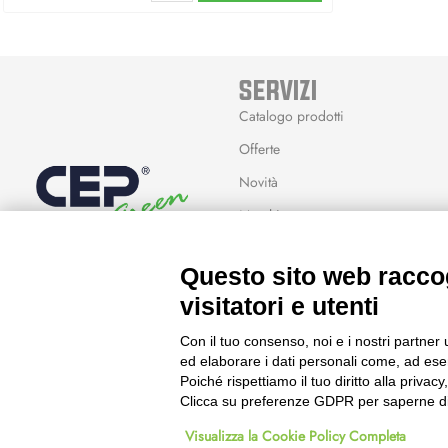
SERVIZI
Catalogo prodotti
Offerte
Novità
Marchi
Modalità Reso
Questo sito web raccog
Wishlist
visitatori e utenti
Con il tuo consenso, noi e i nostri partner 
ed elaborare i dati personali come, ad esem
Poiché rispettiamo il tuo diritto alla privacy
Clicca su preferenze GDPR per saperne di
© 2023 Powered & Designed by
Passepartout
Visualizza la Cookie Policy Completa