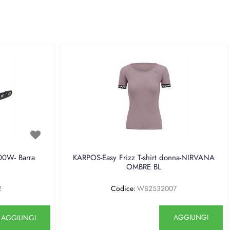
0W- Barra
KARPOS-Easy Frizz T-shirt donna-NIRVANA
OMBRE BL
2
Codice:
WB2532007
antità
Quantità
AGGIUNGI
AGGIUNGI