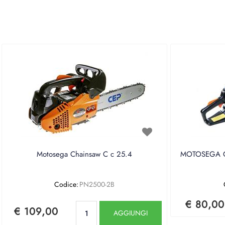
Motosega Chainsaw C c 25.4
MOTOSEGA CE
Codice:
PN2500-2B
€ 80,00
Quantità
€ 109,00
AGGIUNGI