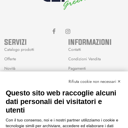
SERVIZI
INFORMAZIONI
Catalogo prodotti
Contatti
Offerte
Condizioni Vendita
Novità
Pagamenti
Marchi
Rifiuta cookie non necessari ✕
Modalità Reso
Questo sito web raccoglie alcuni
Wishlist
dati personali dei visitatori e
CEP GREEN
utenti
Via Fondovalle 1781, 41021
Con il tuo consenso, noi e i nostri partner utilizziamo i cookie e
Fanano (MO)
tecnologie simili per archiviare, accedere ed elaborare i dati
059 8676485