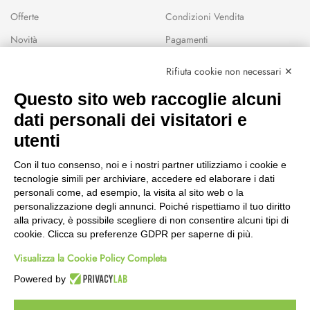
Offerte
Condizioni Vendita
Novità
Pagamenti
Marchi
Rifiuta cookie non necessari ✕
Modalità Reso
Questo sito web raccoglie alcuni
Wishlist
dati personali dei visitatori e
CEP GREEN
utenti
Via Fondovalle 1781, 41021
Con il tuo consenso, noi e i nostri partner utilizziamo i cookie e
Fanano (MO)
tecnologie simili per archiviare, accedere ed elaborare i dati
059 8676485
personali come, ad esempio, la visita al sito web o la
349 9202419
personalizzazione degli annunci. Poiché rispettiamo il tuo diritto
388 8659473
alla privacy, è possibile scegliere di non consentire alcuni tipi di
info@cepgreen.com
cookie. Clicca su preferenze GDPR per saperne di più.
Orario
Visualizza la Cookie Policy Completa
Dal lunedì al venerdì
8:00 – 12:30 / 13:30 - 19:00
Powered by
Sabato
8:30 – 12:30 / 15:30 - 19:00