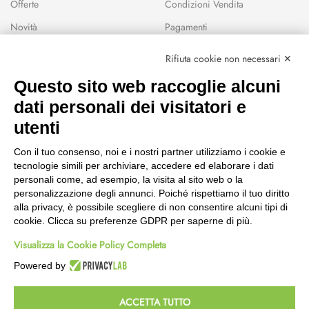
Offerte
Condizioni Vendita
Novità
Pagamenti
Marchi
Rifiuta cookie non necessari ✕
Modalità Reso
Questo sito web raccoglie alcuni
Wishlist
dati personali dei visitatori e
CEP GREEN
utenti
Via Fondovalle 1781, 41021
Con il tuo consenso, noi e i nostri partner utilizziamo i cookie e
Fanano (MO)
tecnologie simili per archiviare, accedere ed elaborare i dati
059 8676485
personali come, ad esempio, la visita al sito web o la
349 9202419
personalizzazione degli annunci. Poiché rispettiamo il tuo diritto
388 8659473
alla privacy, è possibile scegliere di non consentire alcuni tipi di
info@cepgreen.com
cookie. Clicca su preferenze GDPR per saperne di più.
Orario
Visualizza la Cookie Policy Completa
Dal lunedì al venerdì
8:00 – 12:30 / 13:30 - 19:00
Powered by
Sabato
8:30 – 12:30 / 15:30 - 19:00
ACCETTA TUTTO