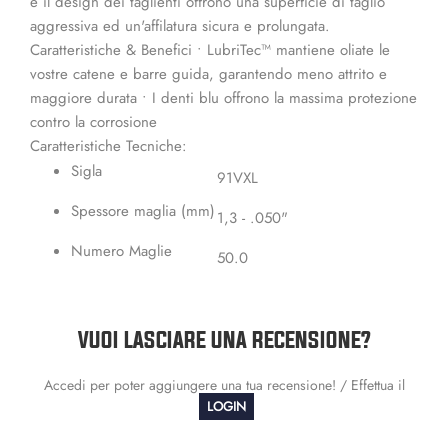
e il design dei taglienti offrono una superficie di taglio
aggressiva ed un'affilatura sicura e prolungata.
Caratteristiche & Benefici • LubriTec™ mantiene oliate le
vostre catene e barre guida, garantendo meno attrito e
maggiore durata • I denti blu offrono la massima protezione
contro la corrosione
Caratteristiche Tecniche:
Sigla
91VXL
Spessore maglia (mm)
1,3 - .050"
Numero Maglie
50.0
VUOI LASCIARE UNA RECENSIONE?
Accedi per poter aggiungere una tua recensione! / Effettua il
LOGIN