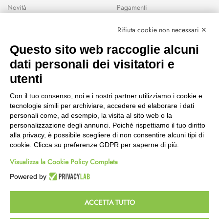
Novità
Pagamenti
Marchi
Rifiuta cookie non necessari ✕
Modalità Reso
Questo sito web raccoglie alcuni
Wishlist
dati personali dei visitatori e
CEP GREEN
utenti
Via Fondovalle 1781, 41021
Con il tuo consenso, noi e i nostri partner utilizziamo i cookie e
Fanano (MO)
tecnologie simili per archiviare, accedere ed elaborare i dati
059 8676485
personali come, ad esempio, la visita al sito web o la
349 9202419
personalizzazione degli annunci. Poiché rispettiamo il tuo diritto
388 8659473
alla privacy, è possibile scegliere di non consentire alcuni tipi di
info@cepgreen.com
cookie. Clicca su preferenze GDPR per saperne di più.
Orario
Visualizza la Cookie Policy Completa
Dal lunedì al venerdì
8:00 – 12:30 / 13:30 - 19:00
Powered by
Sabato
8:30 – 12:30 / 15:30 - 19:00
ACCETTA TUTTO