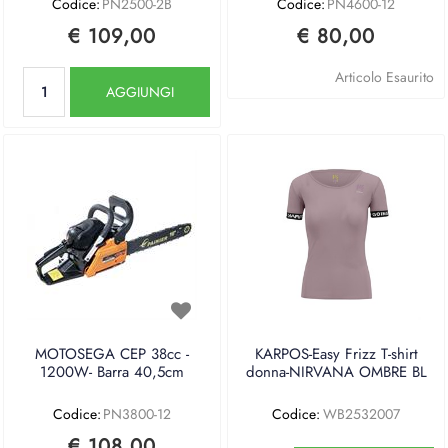
Codice:
PN2500-2B
Codice:
PN4600-12
€ 109,00
€ 80,00
Quantità
Articolo Esaurito
AGGIUNGI
MOTOSEGA CEP 38cc -
KARPOS-Easy Frizz T-shirt
1200W- Barra 40,5cm
donna-NIRVANA OMBRE BL
Codice:
PN3800-12
Codice:
WB2532007
€ 108,00