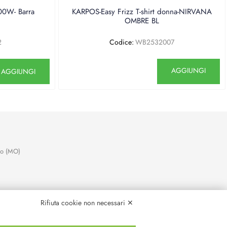
0W- Barra
KARPOS-Easy Frizz T-shirt donna-NIRVANA
OMBRE BL
2
Codice:
WB2532007
antità
Quantità
AGGIUNGI
AGGIUNGI
no (MO)
Rifiuta cookie non necessari ✕