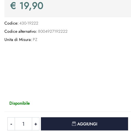
€ 19,90
Codice:
430-19222
Codice alternativo:
8004927192222
Unita di Misura:
PZ
Disponibile
Quantità
AGGIUNGI