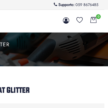
Supporto:
059 8676485
0
TTER
at Glitter