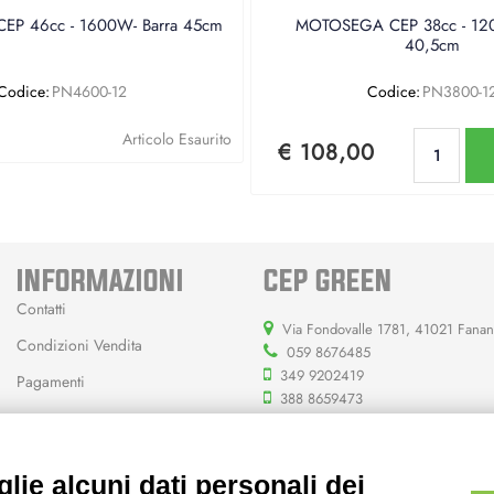
P 46cc - 1600W- Barra 45cm
MOTOSEGA CEP 38cc - 120
40,5cm
Codice:
PN4600-12
Codice:
PN3800-1
Qu
Articolo Esaurito
€ 108,00
INFORMAZIONI
CEP GREEN
Contatti
Via Fondovalle 1781, 41021 Fana
Condizioni Vendita
059 8676485
349 9202419
Pagamenti
388 8659473
info@cepgreen.com
Orario
lie alcuni dati personali dei