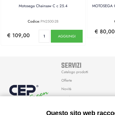
Motosega Chainsaw C c 25.4
MOTOSEGA CE
Codice:
PN2500-2B
€ 80,00
Quantità
€ 109,00
AGGIUNGI
SERVIZI
Catalogo prodotti
Offerte
Novità
Marchi
Modalità Reso
Questo sito web raccog
Wishlist