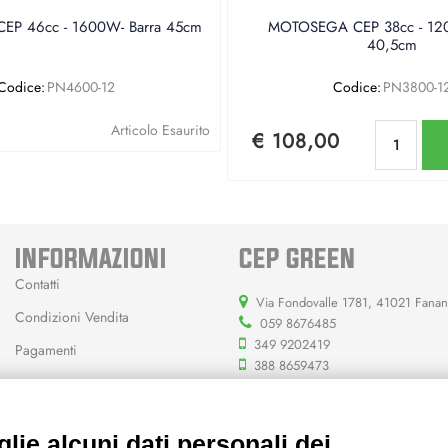
P 46cc - 1600W- Barra 45cm
MOTOSEGA CEP 38cc - 120
40,5cm
Codice:
PN4600-12
Codice:
PN3800-1
Qu
Articolo Esaurito
€ 108,00
INFORMAZIONI
CEP GREEN
Contatti
Via Fondovalle 1781, 41021 Fana
Condizioni Vendita
059 8676485
349 9202419
Pagamenti
388 8659473
info@cepgreen.com
Orario
lie alcuni dati personali dei