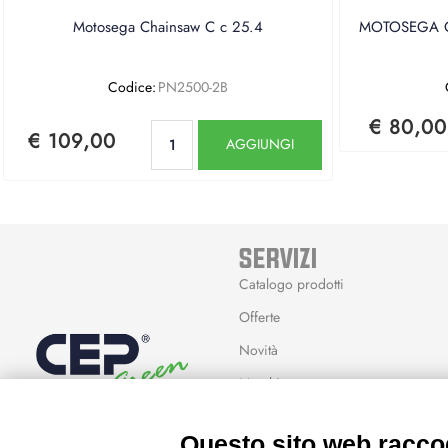
Motosega Chainsaw C c 25.4
MOTOSEGA CE
Codice:
PN2500-2B
€ 80,00
Quantità
€ 109,00
AGGIUNGI
SERVIZI
Catalogo prodotti
Offerte
Novità
Marchi
Modalità Reso
Questo sito web raccog