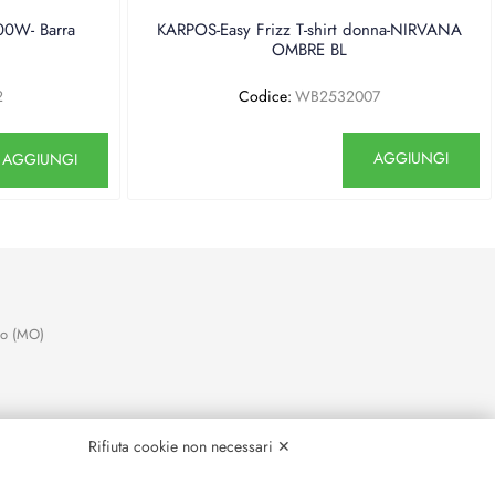
0W- Barra
KARPOS-Easy Frizz T-shirt donna-NIRVANA
OMBRE BL
2
Codice:
WB2532007
antità
Quantità
AGGIUNGI
AGGIUNGI
no (MO)
Rifiuta cookie non necessari ✕