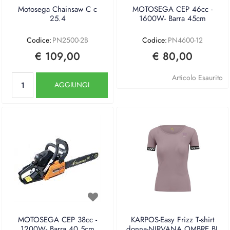
Motosega Chainsaw C c
MOTOSEGA CEP 46cc -
25.4
1600W- Barra 45cm
Codice:
PN2500-2B
Codice:
PN4600-12
€ 109,00
€ 80,00
Quantità
Articolo Esaurito
AGGIUNGI
MOTOSEGA CEP 38cc -
KARPOS-Easy Frizz T-shirt
1200W- Barra 40,5cm
donna-NIRVANA OMBRE BL