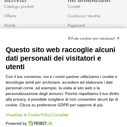
Catalogo prodotti
Contatti
Offerte
Condizioni Vendita
Novità
Pagamenti
Marchi
Rifiuta cookie non necessari ✕
Modalità Reso
Questo sito web raccoglie alcuni
Wishlist
dati personali dei visitatori e
CEP GREEN
utenti
Via Fondovalle 1781, 41021
Con il tuo consenso, noi e i nostri partner utilizziamo i cookie e
Fanano (MO)
tecnologie simili per archiviare, accedere ed elaborare i dati
059 8676485
personali come, ad esempio, la visita al sito web o la
349 9202419
personalizzazione degli annunci. Poiché rispettiamo il tuo diritto
388 8659473
alla privacy, è possibile scegliere di non consentire alcuni tipi di
info@cepgreen.com
cookie. Clicca su preferenze GDPR per saperne di più.
Orario
Visualizza la Cookie Policy Completa
Dal lunedì al venerdì
8:00 – 12:30 / 13:30 - 19:00
Powered by