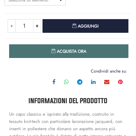
Seleziona un elemento
Quantità
AGGIUNGI
Quantità
ACQUISTA ORA
Condividi anche su:
INFORMAZIONI DEL PRODOTTO
Un capo classico e ispirato alla tradizione, costruito in
tessuto knit-tech con particolare lavorazione jacquard, con
inserti in poliestere che donano un aspetto ancora più
outdoor. La zip frontale è dotata di patta interna antivento e