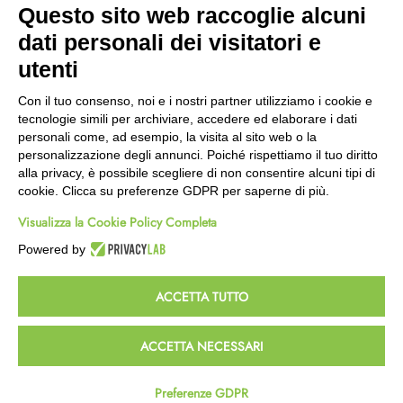
Questo sito web raccoglie alcuni
Wishlist
dati personali dei visitatori e
CEP GREEN
utenti
Via Fondovalle 1781, 41021
Con il tuo consenso, noi e i nostri partner utilizziamo i cookie e
Fanano (MO)
tecnologie simili per archiviare, accedere ed elaborare i dati
059 8676485
personali come, ad esempio, la visita al sito web o la
349 9202419
personalizzazione degli annunci. Poiché rispettiamo il tuo diritto
388 8659473
alla privacy, è possibile scegliere di non consentire alcuni tipi di
info@cepgreen.com
cookie. Clicca su preferenze GDPR per saperne di più.
Orario
Visualizza la Cookie Policy Completa
Dal lunedì al venerdì
8:00 – 12:30 / 13:30 - 19:00
Powered by
Sabato
8:30 – 12:30 / 15:30 - 19:00
ACCETTA TUTTO
© 2023 Powered & Designed by
Passepartout
ACCETTA NECESSARI
Termini e Condizioni
Privacy e Cookie Policy
Preferenze GDPR