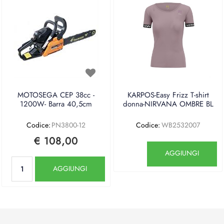
MOTOSEGA CEP 38cc -
KARPOS-Easy Frizz T-shirt
1200W- Barra 40,5cm
donna-NIRVANA OMBRE BL
Codice:
PN3800-12
Codice:
WB2532007
€ 108,00
Quantità
AGGIUNGI
Quantità
AGGIUNGI