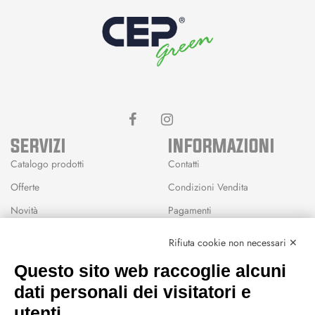
SERVIZI
INFORMAZIONI
Catalogo prodotti
Contatti
Offerte
Condizioni Vendita
Novità
Pagamenti
Marchi
Rifiuta cookie non necessari ✕
Modalità Reso
Questo sito web raccoglie alcuni
Wishlist
dati personali dei visitatori e
CEP GREEN
utenti