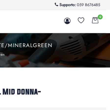
Supporto:
059 8676485
0
TE/MINERALGREEN
een
 Mid donna-