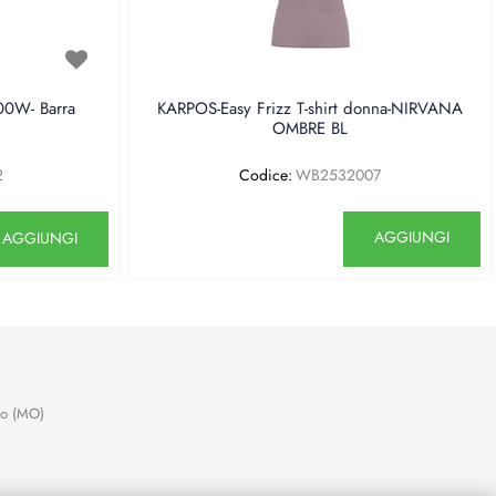
0W- Barra
KARPOS-Easy Frizz T-shirt donna-NIRVANA
OMBRE BL
2
Codice:
WB2532007
antità
Quantità
AGGIUNGI
AGGIUNGI
no (MO)