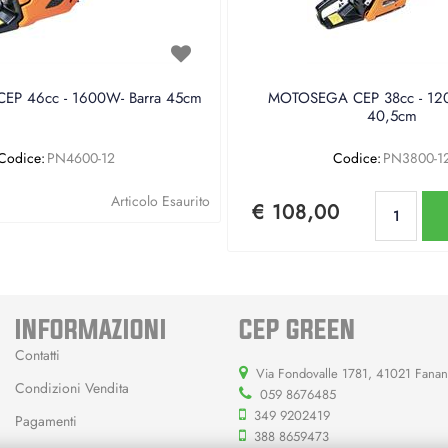
P 46cc - 1600W- Barra 45cm
MOTOSEGA CEP 38cc - 120
40,5cm
Codice:
PN4600-12
Codice:
PN3800-1
Qu
Articolo Esaurito
€ 108,00
INFORMAZIONI
CEP GREEN
Contatti
Via Fondovalle 1781, 41021 Fana
Condizioni Vendita
059 8676485
349 9202419
Pagamenti
388 8659473