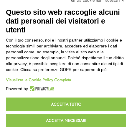
Rifiuta cookie non necessari ✕
Modalità Reso
Questo sito web raccoglie alcuni
Wishlist
dati personali dei visitatori e
CEP GREEN
utenti
Via Fondovalle 1781, 41021
Con il tuo consenso, noi e i nostri partner utilizziamo i cookie e
Fanano (MO)
tecnologie simili per archiviare, accedere ed elaborare i dati
059 8676485
personali come, ad esempio, la visita al sito web o la
349 9202419
personalizzazione degli annunci. Poiché rispettiamo il tuo diritto
388 8659473
alla privacy, è possibile scegliere di non consentire alcuni tipi di
info@cepgreen.com
cookie. Clicca su preferenze GDPR per saperne di più.
Orario
Visualizza la Cookie Policy Completa
Dal lunedì al venerdì
8:00 – 12:30 / 13:30 - 19:00
Powered by
Sabato
8:30 – 12:30 / 15:30 - 19:00
ACCETTA TUTTO
© 2023 Powered & Designed by
Passepartout
ACCETTA NECESSARI
Termini e Condizioni
Privacy e Cookie Policy