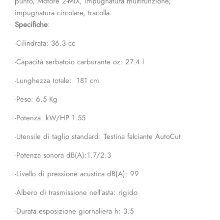
punto, Motore 2-MIX, impugnatura multifunzione,
impugnatura circolare, tracolla.
Specifiche
:
-Cilindrata: 36.3 cc
-Capacità serbatoio carburante oz: 27.4 l
-Lunghezza totale: 181 cm
-Peso: 6.5 Kg
-Potenza: kW/HP 1.55
-Utensile di taglio standard: Testina falciante AutoCut
-Potenza sonora dB(A):1.7/2.3
-Livello di pressione acustica dB(A): 99
-Albero di trasmissione nell’asta: rigido
-Durata esposizione giornaliera h: 3.5