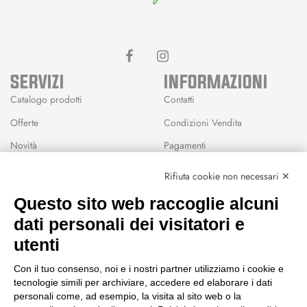
SERVIZI
INFORMAZIONI
Catalogo prodotti
Contatti
Offerte
Condizioni Vendita
Novità
Pagamenti
Marchi
Rifiuta cookie non necessari ✕
Modalità Reso
Questo sito web raccoglie alcuni
Wishlist
dati personali dei visitatori e
CEP GREEN
utenti
Via Fondovalle 1781, 41021
Con il tuo consenso, noi e i nostri partner utilizziamo i cookie e
Fanano (MO)
tecnologie simili per archiviare, accedere ed elaborare i dati
059 8676485
personali come, ad esempio, la visita al sito web o la
349 9202419