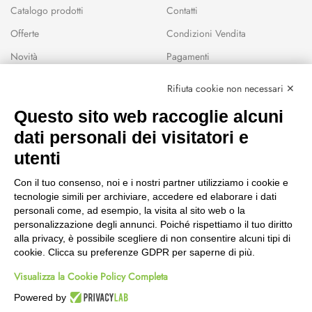
Catalogo prodotti
Contatti
Offerte
Condizioni Vendita
Novità
Pagamenti
Marchi
Rifiuta cookie non necessari ✕
Modalità Reso
Questo sito web raccoglie alcuni
Wishlist
dati personali dei visitatori e
CEP GREEN
utenti
Via Fondovalle 1781, 41021
Con il tuo consenso, noi e i nostri partner utilizziamo i cookie e
Fanano (MO)
tecnologie simili per archiviare, accedere ed elaborare i dati
059 8676485
personali come, ad esempio, la visita al sito web o la
349 9202419
personalizzazione degli annunci. Poiché rispettiamo il tuo diritto
388 8659473
alla privacy, è possibile scegliere di non consentire alcuni tipi di
info@cepgreen.com
cookie. Clicca su preferenze GDPR per saperne di più.
Orario
Visualizza la Cookie Policy Completa
Dal lunedì al venerdì
8:00 – 12:30 / 13:30 - 19:00
Powered by