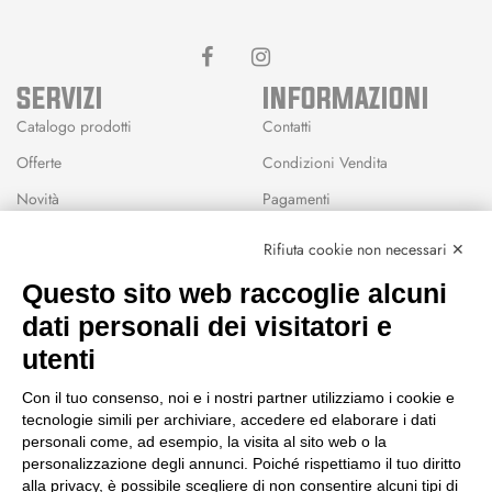
SERVIZI
INFORMAZIONI
Catalogo prodotti
Contatti
Offerte
Condizioni Vendita
Novità
Pagamenti
Marchi
Rifiuta cookie non necessari ✕
Modalità Reso
Questo sito web raccoglie alcuni
Wishlist
dati personali dei visitatori e
CEP GREEN
utenti
Via Fondovalle 1781, 41021
Con il tuo consenso, noi e i nostri partner utilizziamo i cookie e
Fanano (MO)
tecnologie simili per archiviare, accedere ed elaborare i dati
059 8676485
personali come, ad esempio, la visita al sito web o la
349 9202419
personalizzazione degli annunci. Poiché rispettiamo il tuo diritto
388 8659473
alla privacy, è possibile scegliere di non consentire alcuni tipi di