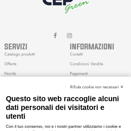
SERVIZI
INFORMAZIONI
Catalogo prodotti
Contatti
Offerte
Condizioni Vendita
Novità
Pagamenti
Marchi
Rifiuta cookie non necessari ✕
Modalità Reso
Questo sito web raccoglie alcuni
Wishlist
dati personali dei visitatori e
CEP GREEN
utenti
Via Fondovalle 1781, 41021
Con il tuo consenso, noi e i nostri partner utilizziamo i cookie e
Fanano (MO)