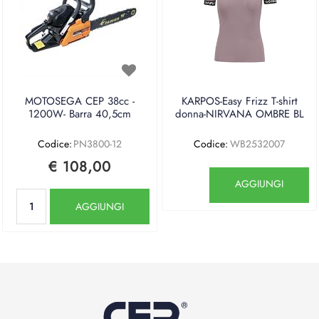
MOTOSEGA CEP 38cc -
KARPOS-Easy Frizz T-shirt
1200W- Barra 40,5cm
donna-NIRVANA OMBRE BL
Codice:
PN3800-12
Codice:
WB2532007
€ 108,00
Quantità
AGGIUNGI
Quantità
AGGIUNGI