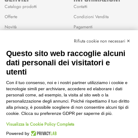
Catalogo prodotti
Contatti
Offerte
Condizioni Vendita
Novità
Pagamenti
Marchi
Rifiuta cookie non necessari ✕
Modalità Reso
Questo sito web raccoglie alcuni
Wishlist
dati personali dei visitatori e
CEP GREEN
utenti
Via Fondovalle 1781, 41021
Con il tuo consenso, noi e i nostri partner utilizziamo i cookie e
Fanano (MO)
tecnologie simili per archiviare, accedere ed elaborare i dati
059 8676485
personali come, ad esempio, la visita al sito web o la
349 9202419
personalizzazione degli annunci. Poiché rispettiamo il tuo diritto
388 8659473
alla privacy, è possibile scegliere di non consentire alcuni tipi di
info@cepgreen.com
cookie. Clicca su preferenze GDPR per saperne di più.
Orario
Visualizza la Cookie Policy Completa
Dal lunedì al venerdì
8:00 – 12:30 / 13:30 - 19:00
Powered by