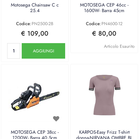
Motosega Chainsaw C c
MOTOSEGA CEP 46cc -
25.4
1600W- Barra 45cm
Codice:
PN2500-2B
Codice:
PN4600-12
€ 109,00
€ 80,00
Quantità
Articolo Esaurito
AGGIUNGI
MOTOSEGA CEP 38cc -
KARPOS-Easy Frizz T-shirt
1200W- Barra 40,5cm
donna-NIRVANA OMBRE BL